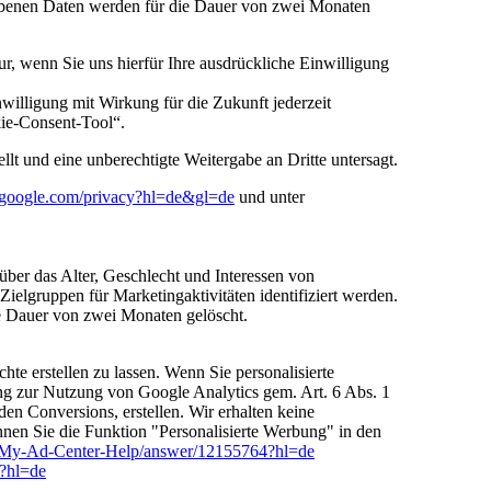
benen Daten werden für die Dauer von zwei Monaten
r, wenn Sie uns hierfür Ihre ausdrückliche Einwilligung
nwilligung mit Wirkung für die Zukunft jederzeit
kie-Consent-Tool“.
lt und eine unberechtigte Weitergabe an Dritte untersagt.
s.google.com
/privacy
?hl=de
&gl=de
und unter
über das Alter, Geschlecht und Interessen von
elgruppen für Marketingaktivitäten identifiziert werden.
e Dauer von zwei Monaten gelöscht.
e erstellen zu lassen. Wenn Sie personalisierte
ng zur Nutzung von Google Analytics gem. Art. 6 Abs. 1
n Conversions, erstellen. Wir erhalten keine
nen Sie die Funktion "Personalisierte Werbung" in den
/My-Ad-Center-Help
/answer
/12155764
?hl=de
?hl=de