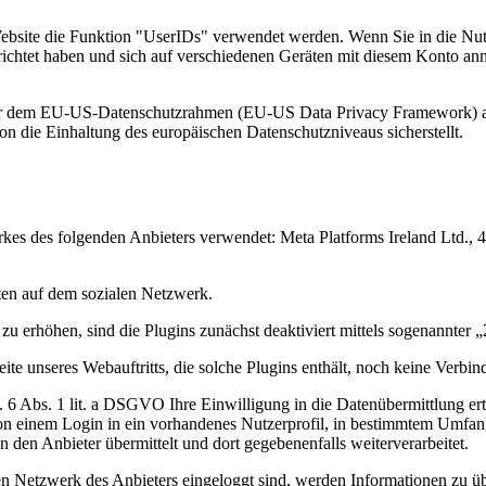
ebsite die Funktion "UserIDs" verwendet werden. Wenn Sie in die Nutz
ichtet haben und sich auf verschiedenen Geräten mit diesem Konto anm
ter dem EU-US-Datenschutzrahmen (EU-US Data Privacy Framework) an
 die Einhaltung des europäischen Datenschutzniveaus sicherstellt.
kes des folgenden Anbieters verwendet: Meta Platforms Ireland Ltd.,
lten auf dem sozialen Netzwerk.
 erhöhen, sind die Plugins zunächst deaktiviert mittels sogenannter „
ite unseres Webauftritts, die solche Plugins enthält, noch keine Verbin
 6 Abs. 1 lit. a DSGVO Ihre Einwilligung in die Datenübermittlung erte
on einem Login in ein vorhandenes Nutzerprofil, in bestimmtem Umfan
n den Anbieter übermittelt und dort gegebenenfalls weiterverarbeitet.
en Netzwerk des Anbieters eingeloggt sind, werden Informationen zu üb