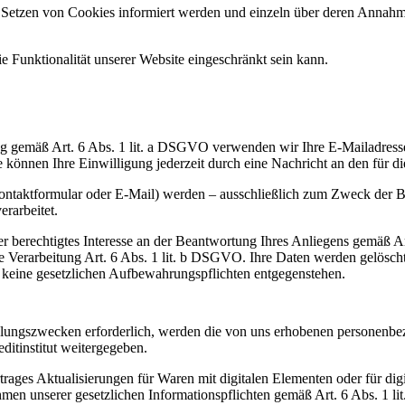
as Setzen von Cookies informiert werden und einzeln über deren Anna
e Funktionalität unserer Website eingeschränkt sein kann.
ung gemäß Art. 6 Abs. 1 lit. a DSGVO verwenden wir Ihre E-Mailadress
 können Ihre Einwilligung jederzeit durch eine Nachricht an den für d
ntaktformular oder E-Mail) werden – ausschließlich zum Zweck der B
rarbeitet.
er berechtigtes Interesse an der Beantwortung Ihres Anliegens gemäß Ar
 die Verarbeitung Art. 6 Abs. 1 lit. b DSGVO. Ihre Daten werden gelösc
rn keine gesetzlichen Aufbewahrungspflichten entgegenstehen.
hlungszwecken erforderlich, werden die von uns erhobenen personenb
ditinstitut weitergegeben.
rages Aktualisierungen für Waren mit digitalen Elementen oder für digi
men unserer gesetzlichen Informationspflichten gemäß Art. 6 Abs. 1 l