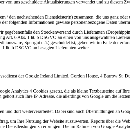
er von uns geschuldete Aktualisierungen verwendet und zu diesem Zweck
dem / den nachstehenden Dienstleister(n) zusammen, die uns ganz oder 
e der folgenden Informationen gewisse personenbezogene Daten übermit
 wir gegebenenfalls den Streckenversand durch Lieferanten (Dropship
ung Art. 6 Abs. 1 lit. b DSGVO an einen von uns ausgewählten Lieferan
itionsware, Sperrgut u.ä.) geschuldet ist, geben wir im Falle der erfo
 1 lit. b DSGVO an besagten Lieferanten weiter.
lysedienst der Google Ireland Limited, Gordon House, 4 Barrow St, Du
le Analytics 4 Cookies gesetzt, die als kleine Textbausteine auf Ih
ehört auch Ihre IP-Adresse, die allerdings von Google um die letzten 
en und dort weiterverarbeitet. Dabei sind auch Übermittlungen an Go
trag, um Ihre Nutzung der Website auszuwerten, Reports über die Webs
ene Dienstleistungen zu erbringen. Die im Rahmen von Google Analytic