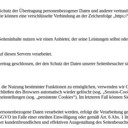
chutz der Übertragung personenbezogener Daten und anderer vertrauli
e können eine verschlüsselte Verbindung an der Zeichenfolge „https:/
Seiteninhalte nutzen wir einen Anbieter, der seine Leistungen selbst o
 diesen Servern verarbeitet.
rtrag geschlossen, der den Schutz der Daten unserer Seitenbesucher sic
d die Nutzung bestimmter Funktionen zu ermöglichen, verwenden wir Co
ließen des Browsers automatisch wieder gelöscht (sog. „Session-Cooki
instellungen (sog. „persistente Cookies“). Im letzteren Fall können S
personenbezogene Daten verarbeitet werden, erfolgt die Verarbeitung 
SGVO im Falle einer erteilten Einwilligung oder gemäß Art. 6 Abs. 1 l
ner kundenfreundlichen und effektiven Ausgestaltung des Seitenbesuchs