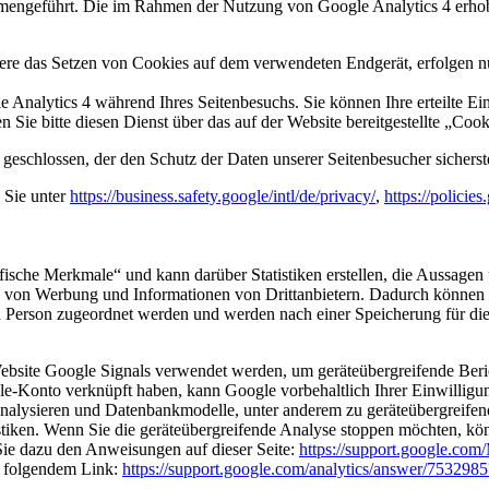
mengeführt. Die im Rahmen der Nutzung von Google Analytics 4 erho
ere das Setzen von Cookies auf dem verwendeten Endgerät, erfolgen nu
 Analytics 4 während Ihres Seitenbesuchs. Sie können Ihre erteilte Ei
 Sie bitte diesen Dienst über das auf der Website bereitgestellte „Coo
eschlossen, der den Schutz der Daten unserer Seitenbesucher sicherstel
 Sie unter
https://business.safety.google
/intl
/de
/privacy
/
,
https://policie
fische Merkmale“ und kann darüber Statistiken erstellen, die Aussagen 
e von Werbung und Informationen von Drittanbietern. Dadurch können Zi
 Person zugeordnet werden und werden nach einer Speicherung für di
bsite Google Signals verwendet werden, um geräteübergreifende Bericht
le-Konto verknüpft haben, kann Google vorbehaltlich Ihrer Einwilligu
nalysieren und Datenbankmodelle, unter anderem zu geräteübergreifende
iken. Wenn Sie die geräteübergreifende Analyse stoppen möchten, kön
Sie dazu den Anweisungen auf dieser Seite:
https://support.google.com
r folgendem Link:
https://support.google.com
/analytics
/answer
/7532985