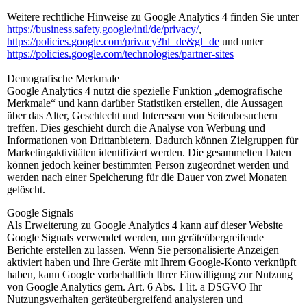
Weitere rechtliche Hinweise zu Google Analytics 4 finden Sie unter
https://business.safety.google
/intl
/de
/privacy
/
,
https://policies.google.com
/privacy
?hl=de
&gl=de
und unter
https://policies.google.com
/technologies
/partner-sites
Demografische Merkmale
Google Analytics 4 nutzt die spezielle Funktion „demografische
Merkmale“ und kann darüber Statistiken erstellen, die Aussagen
über das Alter, Geschlecht und Interessen von Seitenbesuchern
treffen. Dies geschieht durch die Analyse von Werbung und
Informationen von Drittanbietern. Dadurch können Zielgruppen für
Marketingaktivitäten identifiziert werden. Die gesammelten Daten
können jedoch keiner bestimmten Person zugeordnet werden und
werden nach einer Speicherung für die Dauer von zwei Monaten
gelöscht.
Google Signals
Als Erweiterung zu Google Analytics 4 kann auf dieser Website
Google Signals verwendet werden, um geräteübergreifende
Berichte erstellen zu lassen. Wenn Sie personalisierte Anzeigen
aktiviert haben und Ihre Geräte mit Ihrem Google-Konto verknüpft
haben, kann Google vorbehaltlich Ihrer Einwilligung zur Nutzung
von Google Analytics gem. Art. 6 Abs. 1 lit. a DSGVO Ihr
Nutzungsverhalten geräteübergreifend analysieren und