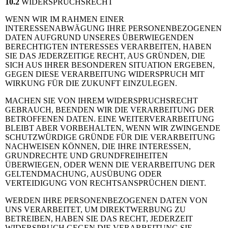
10.2
WIDERSPRUCHSRECHT
WENN WIR IM RAHMEN EINER
INTERESSENABWÄGUNG IHRE PERSONENBEZOGENEN
DATEN AUFGRUND UNSERES ÜBERWIEGENDEN
BERECHTIGTEN INTERESSES VERARBEITEN, HABEN
SIE DAS JEDERZEITIGE RECHT, AUS GRÜNDEN, DIE
SICH AUS IHRER BESONDEREN SITUATION ERGEBEN,
GEGEN DIESE VERARBEITUNG WIDERSPRUCH MIT
WIRKUNG FÜR DIE ZUKUNFT EINZULEGEN.
MACHEN SIE VON IHREM WIDERSPRUCHSRECHT
GEBRAUCH, BEENDEN WIR DIE VERARBEITUNG DER
BETROFFENEN DATEN. EINE WEITERVERARBEITUNG
BLEIBT ABER VORBEHALTEN, WENN WIR ZWINGENDE
SCHUTZWÜRDIGE GRÜNDE FÜR DIE VERARBEITUNG
NACHWEISEN KÖNNEN, DIE IHRE INTERESSEN,
GRUNDRECHTE UND GRUNDFREIHEITEN
ÜBERWIEGEN, ODER WENN DIE VERARBEITUNG DER
GELTENDMACHUNG, AUSÜBUNG ODER
VERTEIDIGUNG VON RECHTSANSPRÜCHEN DIENT.
WERDEN IHRE PERSONENBEZOGENEN DATEN VON
UNS VERARBEITET, UM DIREKTWERBUNG ZU
BETREIBEN, HABEN SIE DAS RECHT, JEDERZEIT
WIDERSPRUCH GEGEN DIE VERARBEITUNG SIE