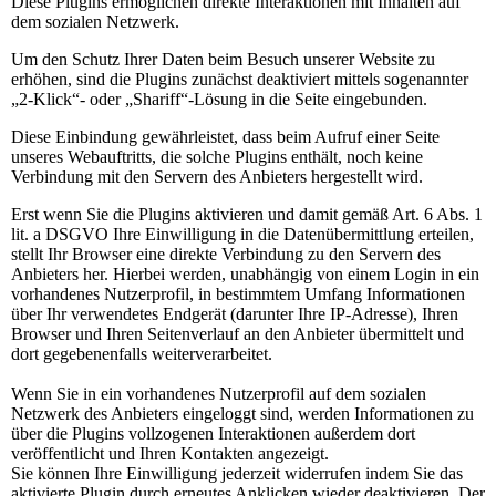
Diese Plugins ermöglichen direkte Interaktionen mit Inhalten auf
dem sozialen Netzwerk.
Um den Schutz Ihrer Daten beim Besuch unserer Website zu
erhöhen, sind die Plugins zunächst deaktiviert mittels sogenannter
„2-Klick“- oder „Shariff“-Lösung in die Seite eingebunden.
Diese Einbindung gewährleistet, dass beim Aufruf einer Seite
unseres Webauftritts, die solche Plugins enthält, noch keine
Verbindung mit den Servern des Anbieters hergestellt wird.
Erst wenn Sie die Plugins aktivieren und damit gemäß Art. 6 Abs. 1
lit. a DSGVO Ihre Einwilligung in die Datenübermittlung erteilen,
stellt Ihr Browser eine direkte Verbindung zu den Servern des
Anbieters her. Hierbei werden, unabhängig von einem Login in ein
vorhandenes Nutzerprofil, in bestimmtem Umfang Informationen
über Ihr verwendetes Endgerät (darunter Ihre IP-Adresse), Ihren
Browser und Ihren Seitenverlauf an den Anbieter übermittelt und
dort gegebenenfalls weiterverarbeitet.
Wenn Sie in ein vorhandenes Nutzerprofil auf dem sozialen
Netzwerk des Anbieters eingeloggt sind, werden Informationen zu
über die Plugins vollzogenen Interaktionen außerdem dort
veröffentlicht und Ihren Kontakten angezeigt.
Sie können Ihre Einwilligung jederzeit widerrufen indem Sie das
aktivierte Plugin durch erneutes Anklicken wieder deaktivieren. Der